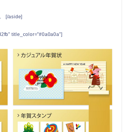
aside]
fb” title_color=”#0a0a0a”]