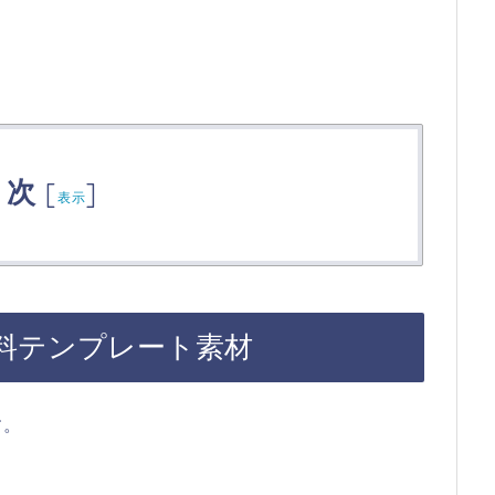
目次
[
]
表示
無料テンプレート素材
す。