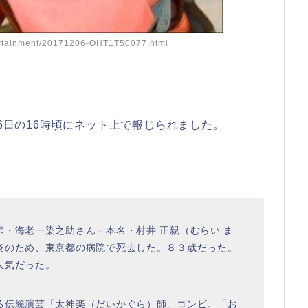
rtainment/20171206-OHT1T50077.html
月6日の16時頃にネット上で報じられました。
・海老一染之助さん＝本名・村井 正親（むらい ま
炎のため、東京都の病院で死去した。８３歳だった。
人気だった。
る伝統演芸「太神楽（だいかぐら）師」コンビ。「お