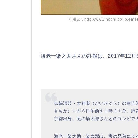
引用元：http://www.hochi.co.jp/ente
海老一染之助さんの訃報は、2017年12
伝統演芸・太神楽（だいかぐら）の曲芸師
さちか）＝が６日午前１１時３１分、肺
京都出身。兄の染太郎さんとのコンビで
海老一染之助・染太郎は、実の兄弟によ