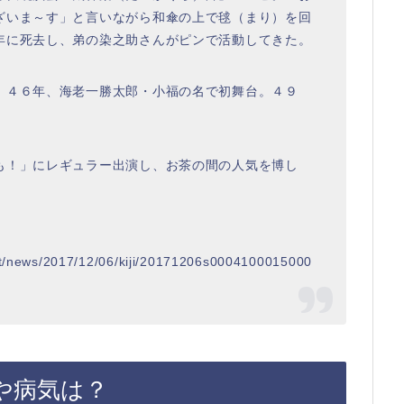
ざいま～す」と言いながら和傘の上で毬（まり）を回
年に死去し、弟の染之助さんがピンで活動してきた。
。４６年、海老一勝太郎・小福の名で初舞台。４９
も！」にレギュラー出演し、お茶の間の人気を博し
ent/news/2017/12/06/kiji/20171206s0004100015000
や病気は？