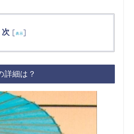
目次
[
]
表示
の詳細は？