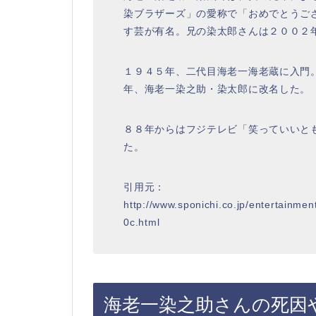
染ブラザーズ」の愛称で「おめでとうご
す芸が有名。兄の染太郎さんは２００２
１９４５年、二代目海老一海老蔵に入門
年、海老一染之助・染太郎に改名した。
８８年からはフジテレビ「笑っていいと
た。
引用元：
http://www.sponichi.co.jp/entertainm
0c.html
海老一染之助さんの死因