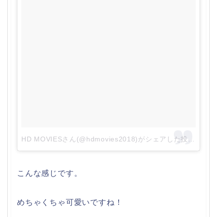
HD MOVIESさん(@hdmovies2018)がシェアした投稿
–
1月 
こんな感じです。
めちゃくちゃ可愛いですね！