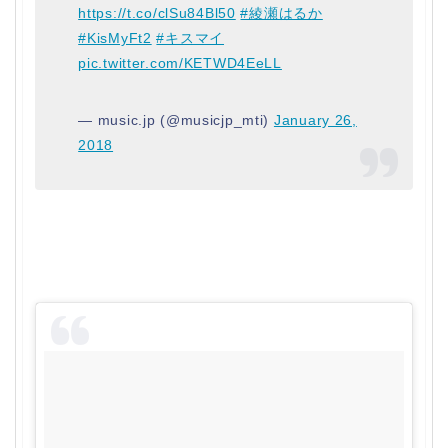
https://t.co/clSu84Bl50
#綾瀬はるか
#KisMyFt2
#キスマイ
pic.twitter.com/KETWD4EeLL
— music.jp (@musicjp_mti)
January 26,
2018