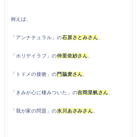
例えば、
「アンナチュラル」の
石原さとみさん
、
「ホリデイラブ」の
仲里依紗さん
、
「トドメの接吻」の
門脇麦さん
、
「きみが心に棲みついた」の
吉岡里帆さん
、
「我が家の問題」の
水川あさみさん
。