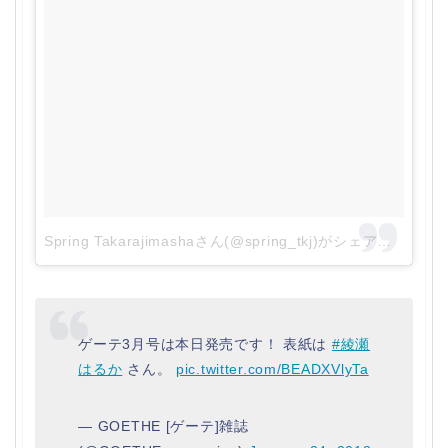
Spring Takarajimashaさん(@spring_tkj)がシェアした投稿
ゲーテ3月号は本日発売です！ 表紙は
#綾瀬
はるか
さん。
pic.twitter.com/BEADXVlyTa
— GOETHE [ゲーテ]雑誌