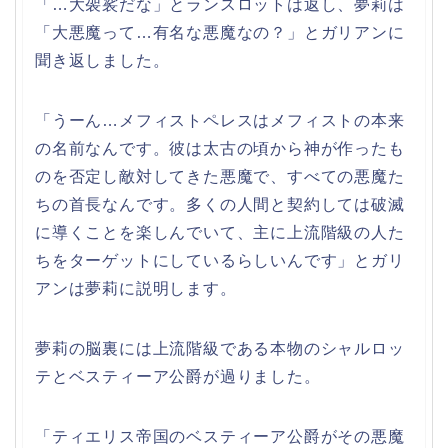
「…大袈裟だな」とランスロットは返し、夢莉は
「大悪魔って…有名な悪魔なの？」とガリアンに
聞き返しました。
「うーん…メフィストペレスはメフィストの本来
の名前なんです。彼は太古の頃から神が作ったも
のを否定し敵対してきた悪魔で、すべての悪魔た
ちの首長なんです。多くの人間と契約しては破滅
に導くことを楽しんでいて、主に上流階級の人た
ちをターゲットにしているらしいんです」とガリ
アンは夢莉に説明します。
夢莉の脳裏には上流階級である本物のシャルロッ
テとベスティーア公爵が過りました。
「ティエリス帝国のベスティーア公爵がその悪魔