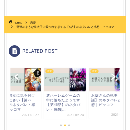
HOME
恋愛
野獣のような皇太子に愛されすぎてる【6話】のネタバレと感想｜ピッコマ
RELATED POST
恋愛
恋愛
恋愛
逆ハーレムゲームの
お嬢さんの執事【34
その悪女に気を付け
中に落ちたようです
話】のネタバレと感
てください【第27
【第46話】のネタバ
想｜ピッコマ
話】のネタバレ・感
レ・感想|...
想|ピッコマ
2021-02-28
2021-09-24
2021-01-27