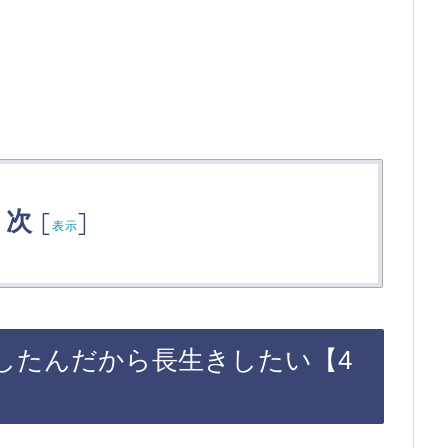
目次
[
]
表示
したんだから長生きしたい【4