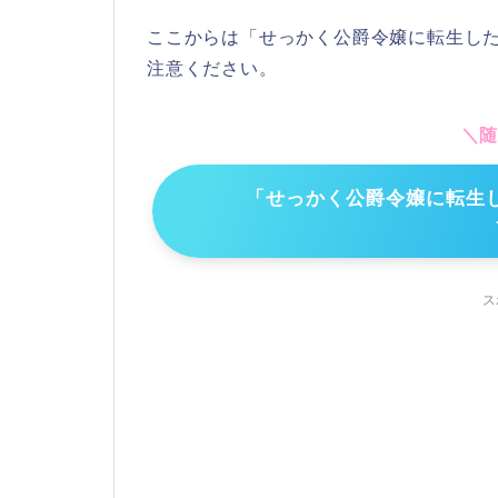
ここからは「せっかく公爵令嬢に転生し
注意くださ
い
。
＼
「せっかく公爵令嬢に転生
ス