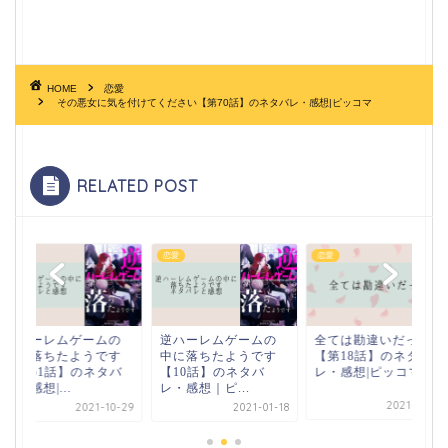
HOME
恋愛
その悪女に気を付けてください【第70話】のネタバレ・感想|ピッコマ
RELATED POST
恋愛
恋愛
恋愛
逆ハーレムゲームの
逆ハーレムゲームの
全ては勘違いだった
中に落ちたようです
中に落ちたようです
【第18話】のネタバ
【第51話】のネタバ
【10話】のネタバ
レ・感想|ピッコマ
レ・感想|...
レ・感想｜ピ...
2021-10-05
2021-10-29
2021-01-18