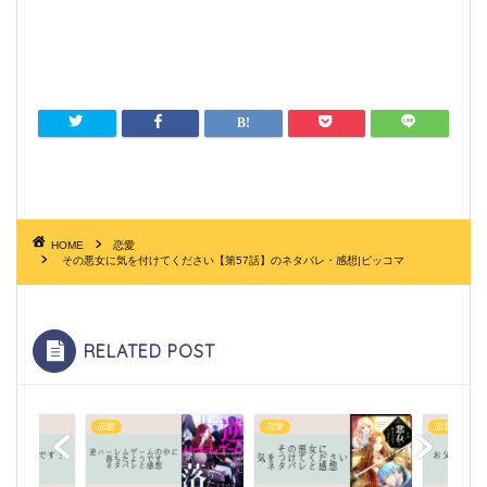
HOME
恋愛
その悪女に気を付けてください【第57話】のネタバレ・感想|ピッコマ
RELATED POST
恋愛
恋愛
恋愛